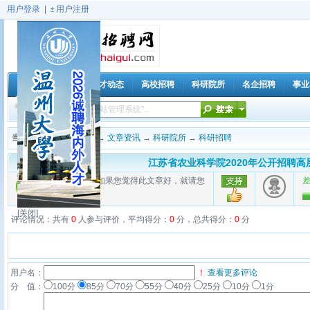
用户登录
|
用户注册
海归人才动态
高校招聘
科研院所
名企招聘
事业
首 页
当前位置：
海归招聘网
→
文章资讯
→
科研院所
→
科研招聘
江苏省农业科学院2020年公开招聘高
好的评价
如果您觉得此文章好，就请您
3%
(
1
)
[关闭]
评论情况：共有
0
人参与评价，平均得分：
0
分，总共得分：
0
分
用户名：
！
查看更多评论
分 值：
100分
85分
70分
55分
40分
25分
10分
1分