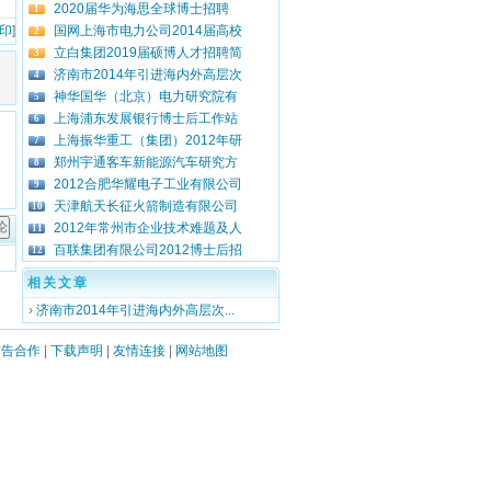
2020届华为海思全球博士招聘
1
 印
]
国网上海市电力公司2014届高校
2
立白集团2019届硕博人才招聘简
3
济南市2014年引进海内外高层次
4
神华国华（北京）电力研究院有
5
上海浦东发展银行博士后工作站
6
上海振华重工（集团）2012年研
7
郑州宇通客车新能源汽车研究方
8
2012合肥华耀电子工业有限公司
9
天津航天长征火箭制造有限公司
10
2012年常州市企业技术难题及人
11
百联集团有限公司2012博士后招
12
相关文章
›
济南市2014年引进海内外高层次...
广告合作
|
下载声明
|
友情连接
|
网站地图