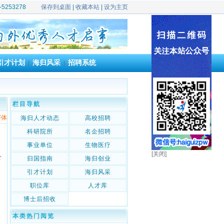
39-5253278
保存到桌面
|
收藏本站
|
设为主页
引才计划
海归风采
招聘系统
|
|
栏目导航
字体
海归人才动态
高校招聘
科研院所
名企招聘
事业单位
生物医疗
[关闭]
公
归国指南
海归创业
引才计划
海归风采
职位库
人才库
博士后招收
本类热门阅览