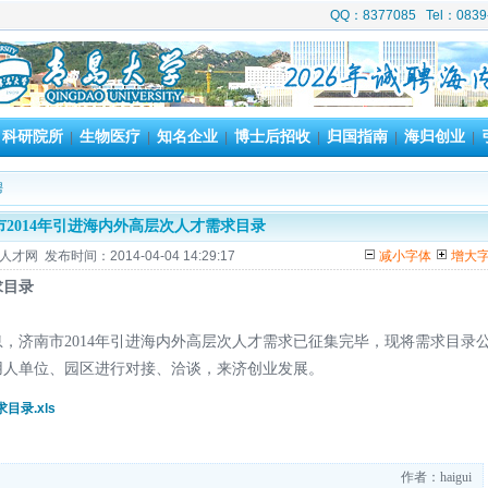
QQ：8377085 Tel：08
科研院所
生物医疗
知名企业
博士后招收
归国指南
海归创业
|
|
|
|
|
|
|
聘
市2014年引进海内外高层次人才需求目录
才网 发布时间：2014-04-04 14:29:17
减小字体
增大
求目录
，济南市2014年引进海内外高层次人才需求已征集完毕，现将需求目录
用人单位、园区进行对接、洽谈，来济创业发展。
录.xls
作者：haigui