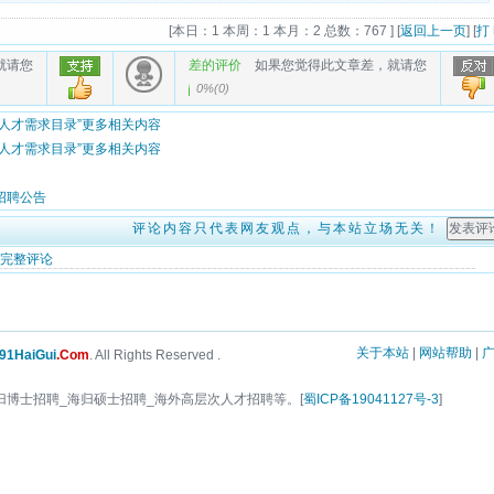
[
本日：1 本周：1 本月：2 总数：767
] [
返回上一页
] [
打
就请您
差的评价
如果您觉得此文章差，就请您
0%
(
0
)
次人才需求目录”更多相关内容
次人才需求目录”更多相关内容
招聘公告
评论内容只代表网友观点，与本站立场无关！
完整评论
关于本站
|
网站帮助
|
1HaiGui
.Com
. All Rights Reserved .
归博士招聘_海归硕士招聘_海外高层次人才招聘等。[
蜀ICP备19041127号-3
]