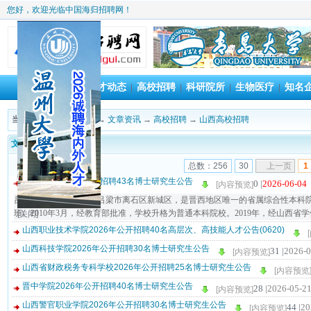
您好，欢迎光临中国海归招聘网！
首 页
人才动态
高校招聘
科研院所
生物医疗
知名
|
|
|
|
|
当前位置：
海归招聘网
→
文章资讯
→
高校招聘
→
山西高校招聘
文章标题
总数：256
30
上一页
1
吕梁学院2026年公开招聘43名博士研究生公告
0 |
2026-06-04
[内容预览]
吕梁学院坐落在山西省吕梁市离石区新城区，是晋西地区唯一的省属综合性本科院
班。2010年3月，经教育部批准，学校升格为普通本科院校。2019年，经山西省学位
[关闭]
山西职业技术学院2026年公开招聘40名高层次、高技能人才公告(0620)
山西科技学院2026年公开招聘30名博士研究生公告
31 |
2026-0
[内容预览]
山西省财政税务专科学校2026年公开招聘25名博士研究生公告
[内容预览
晋中学院2026年公开招聘40名博士研究生公告
28 |
2026-05-2
[内容预览]
山西警官职业学院2026年公开招聘30名博士研究生公告
44 |
20
[内容预览]