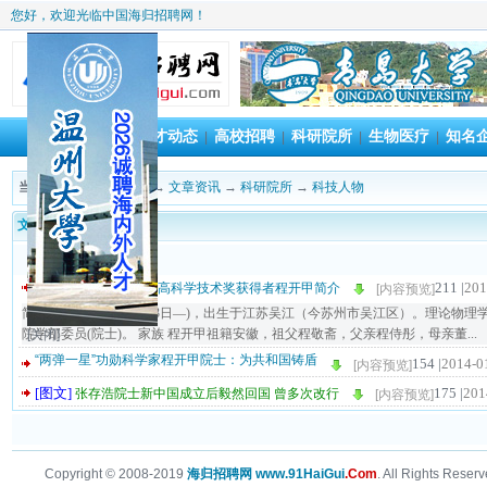
您好，欢迎光临中国海归招聘网！
首 页
人才动态
高校招聘
科研院所
生物医疗
知名
|
|
|
|
|
当前位置：
海归招聘网
→
文章资讯
→
科研院所
→
科技人物
文章标题
[图文]
211 |
201
2013年国家最高科学技术奖获得者程开甲简介
[内容预览]
简介 程开甲(1918年8月3日—)，出生于江苏吴江（今苏州市吴江区）。理论物理学
院学部委员(院士)。 家族 程开甲祖籍安徽，祖父程敬斋，父亲程侍彤，母亲董...
[关闭]
“两弹一星”功勋科学家程开甲院士：为共和国铸盾
154 |
2014-0
[内容预览]
[图文]
175 |
201
张存浩院士新中国成立后毅然回国 曾多次改行
[内容预览]
Copyright © 2008-2019
海归招聘网 www.91HaiGui
.Com
. All Rights Reserv