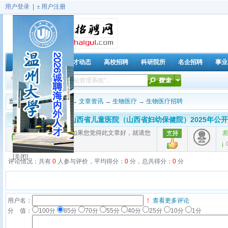
用户登录
|
用户注册
海归人才动态
高校招聘
科研院所
名企招聘
事业
首 页
当前位置：
海归招聘网
→
文章资讯
→
生物医疗
→
生物医疗招聘
山西省儿童医院（山西省妇幼保健院）2025年公开
好的评价
如果您觉得此文章好，就请您
0%
(
0
)
[关闭]
评论情况：共有
0
人参与评价，平均得分：
0
分，总共得分：
0
分
用户名：
！
查看更多评论
分 值：
100分
85分
70分
55分
40分
25分
10分
1分