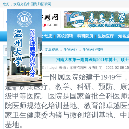
您好，欢迎光临中国海归招聘网！
首 页
人才动态
高校招聘
科研院所
生物医疗
知名
|
|
|
|
|
当前位置：
海归招聘网
→
文章资讯
→
生物医疗
→
生物医疗招聘
河南大学第一附属医院2021年博士、硕
作者：haigui 来源：海归招聘网 发布时间：2021-02-09 15:
河南大学第一附属医院始建于1949年
是一所集医疗、教学、科研、预防、康
[关闭]
级甲等医院。医院是国家首批全科医师
院医师规范化培训基地、教育部卓越医
家卫生健康委内镜与微创培训基地、中
基地。