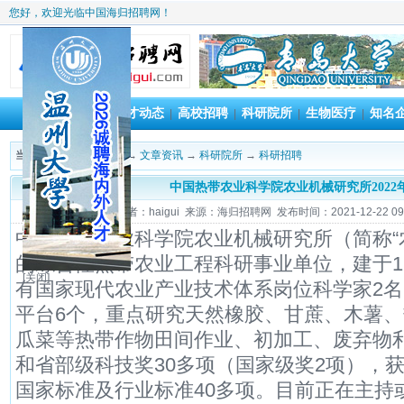
您好，欢迎光临中国海归招聘网！
首 页
人才动态
高校招聘
科研院所
生物医疗
知名
|
|
|
|
|
当前位置：
海归招聘网
→
文章资讯
→
科研院所
→
科研招聘
中国热带农业科学院农业机械研究所2022
作者：haigui 来源：海归招聘网 发布时间：2021-12-22 09:
中国热带农业科学院农业机械研究所（简称“
的综合性热带农业工程科研事业单位，建于19
[关闭]
有国家现代农业产业技术体系岗位科学家2
平台6个，重点研究天然橡胶、甘蔗、木薯
瓜菜等热带作物田间作业、初加工、废弃物
和省部级科技奖30多项（国家级奖2项），获
国家标准及行业标准40多项。目前正在主持