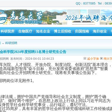
QQ：8377085 Tel：08
科研院所
生物医疗
知名企业
博士后招收
归国指南
海归创业
|
|
|
|
|
|
|
所
→
科研招聘
会科学院2024年度招聘11名博士研究生公告
聘网 发布时间：2024-04-01 10:44:23
减小字体
增大
库兴院、人才强院、开放办院、制度治院、创新活院”基本理念
造高端新型智库”奋斗目标，充分发挥省委省政府“思想库”“智囊
，面向社会公开招聘博士研究生。现将有关事项公告如下。
招聘岗位详见附件1。
法律法规，拥护中国共产党领导和社会主义制度，拥护“两个确
自信”、做到“两个维护”，在思想上政治上行动上同以习近平同志为
投身哲学社会科学研究事业，品行端正，遵纪守法。
不超过35周岁，具有丰富的哲学社会科学研究领域科研工作经验或