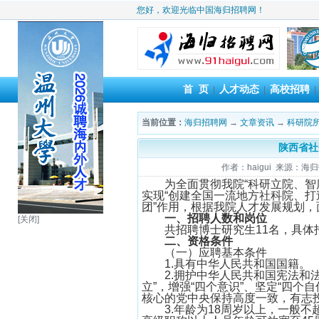
您好，欢迎光临中国海归招聘网！
首 页
人才动态
高校招聘
|
|
当前位置：
海归招聘网
→
文章资讯
→
科研院
陕西省社
作者：haigui 来源：海归招
为全面贯彻我院“科研立院、智
实现“创建全国一流地方社科院、打
团”作用，根据我院人才发展规划
一、招聘人数和岗位
[关闭]
共招聘博士研究生11名，具体
二、资格条件
（一）应聘基本条件
1.具有中华人民共和国国籍。
2.拥护中华人民共和国宪法和
立”，增强“四个意识”、坚定“四个
核心的党中央保持高度一致，有志
3.年龄为18周岁以上，一般