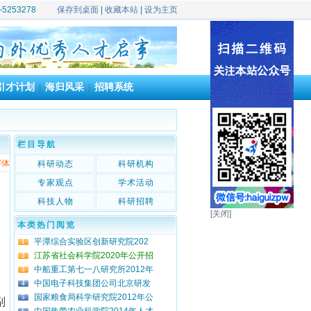
39-5253278
保存到桌面
|
收藏本站
|
设为主页
引才计划
海归风采
招聘系统
|
|
栏目导航
字体
科研动态
科研机构
，
专家观点
学术活动
科技人物
科研招聘
[关闭]
本类热门阅览
平潭综合实验区创新研究院202
1
江苏省社会科学院2020年公开招
2
中船重工第七一八研究所2012年
3
中国电子科技集团公司北京研发
4
国家粮食局科学研究院2012年公
5
副