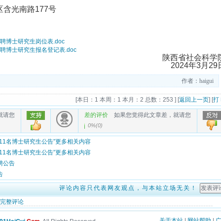
区含光南路177号
聘博士研究生岗位表.doc
聘博士研究生报名登记表.doc
陕西省社会科学
2024年3月29
作者：haigui
[
本日：1 本周：1 本月：2 总数：253
] [
返回上一页
] [
打
就请您
差的评价
如果您觉得此文章差，就请您
0%
(
0
)
聘11名博士研究生公告”更多相关内容
聘11名博士研究生公告”更多相关内容
聘公告
告
评论内容只代表网友观点，与本站立场无关！
完整评论
关于本站
|
网站帮助
|