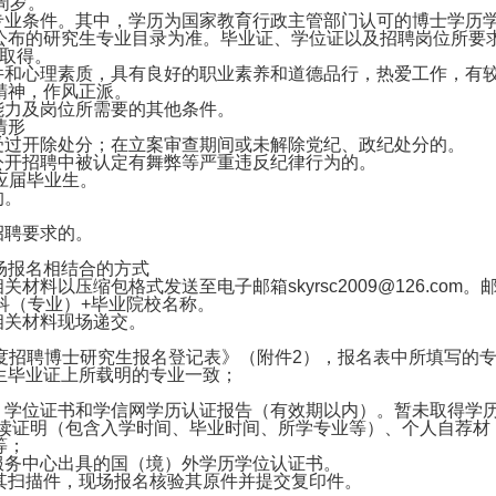
周岁。
、专业条件。其中，学历为国家教育行政主管部门认可的博士学历
公布的研究生专业目录为准。毕业证、学位证以及招聘岗位所要
前取得。
条件和心理素质，具有良好的职业素养和道德品行，热爱工作，有
精神，作风正派。
能力及岗位所需要的其他条件。
情形
曾受过开除处分；在立案审查期间或未解除党纪、政纪处分的。
公开招聘中被认定有舞弊等严重违反纪律行为的。
年应届毕业生。
的。
招聘要求的。
场报名相结合的方式
材料以压缩包格式发送至电子邮箱skyrsc2009@126.com。
科（专业）+毕业院校名称。
相关材料现场递交。
4年度招聘博士研究生报名登记表》（附件2），报名表中所填写的
生毕业证上所载明的专业一致；
历、学位证书和学信网学历认证报告（有效期以内）。暂未取得学
在读证明（包含入学时间、毕业时间、所学专业等）、个人自荐材
等；
服务中心出具的国（境）外学历学位认证书。
其扫描件，现场报名核验其原件并提交复印件。