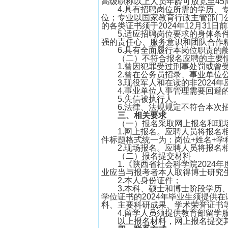
高级职称以上人员年龄可放宽至45
4.具有招聘岗位所需的学历
位；专业以国家教育行政主管部门
的各类证书须于2024年12月31日
5.适应招聘岗位要求的身体
强的责任心、服务意识和团队合作
6.具有全面履行本岗位职责的
（二）不符合报名应聘的主要
1.曾因犯罪受过刑事处罚或
2.曾在公务员招录、事业单位
3.现役军人和在读的非2024
4.事业单位人事管理需要回避
5.失信被执行人。
6.法律、法规规定不符合本次
三、相关要求
（一）报名采取网上报名和现
1.网上报名。应聘人员将报名相关
件标题格式统一为：岗位+姓名+学
2.现场报名。应聘人员将报名
（二）报名提交材料
1.《陕西省社会科学院202
业应当与报考者本人取得博士研究
2.本人身份证件；
3.本科、硕士和博士阶段学
学位证书的2024年毕业生须提供
料、主要科研成果、学术荣誉证书
4.留学人员须提供教育部留学
以上报名材料，网上报名提交