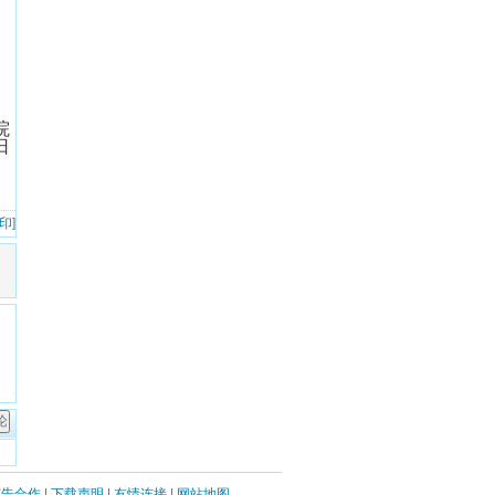
院
日
 印
]
广告合作
|
下载声明
|
友情连接
|
网站地图